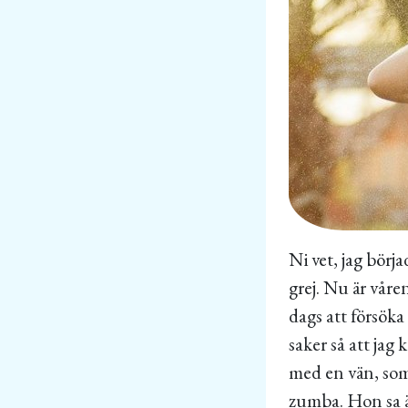
Ni vet, jag börj
grej. Nu är våre
dags att försöka
saker så att jag
med en vän, som
zumba. Hon sa äv