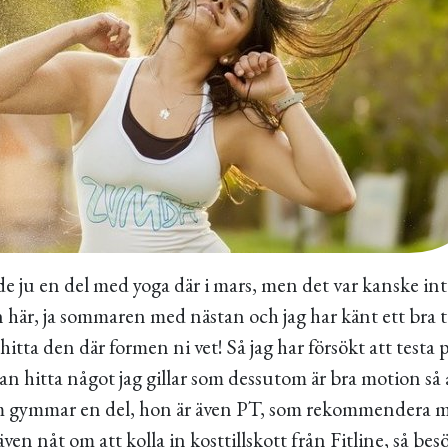
ade ju en del med yoga där i mars, men det var kanske int
n här, ja sommaren med nästan och jag har känt ett bra ta
 hitta den där formen ni vet! Så jag har försökt att test
 kan hitta något jag gillar som dessutom är bra motion så 
 gymmar en del, hon är även PT, som rekommendera mi
en nåt om att kolla in kosttillskott från Fitline, så besö