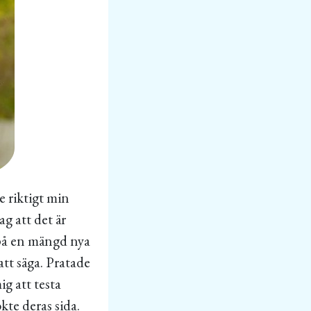
e riktigt min
g att det är
a på en mängd nya
att säga. Pratade
g att testa
kte deras sida.