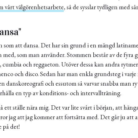
m vårt välgörenhetsarbete
, så de sysslar tydligen med s
dansa"
 som att dansa. Det har sin grund i en mängd latinam
n med, som man använder. Stommen består av de fyra
, cumbia och reggaeton. Utöver dessa kan andra rytme
enco och disco. Sedan har man enkla grundsteg i varje
 en danskoreografi och essutom så varvar snabba man 
erhålla en typ av konditions- och intervallträning.
å ett ställe nära mig. Det var lite svårt i början, att hä
tror jag att jag kommer att fortsätta med. Det går ju att 
e på det!