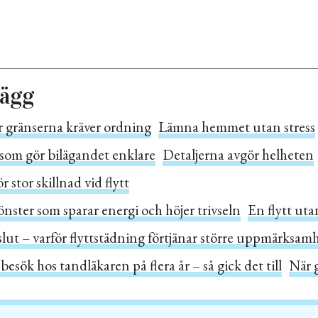
lägg
r gränserna kräver ordning
Lämna hemmet utan stress
som gör bilägandet enklare
Detaljerna avgör helheten
 stor skillnad vid flytt
ster som sparar energi och höjer trivseln
En flytt ut
slut – varför flyttstädning förtjänar större uppmärksam
 besök hos tandläkaren på flera år – så gick det till
När g