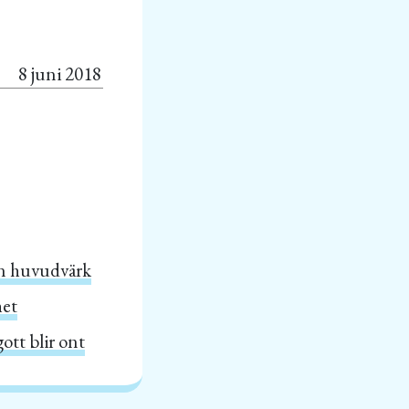
8 juni 2018
an huvudvärk
het
ott blir ont