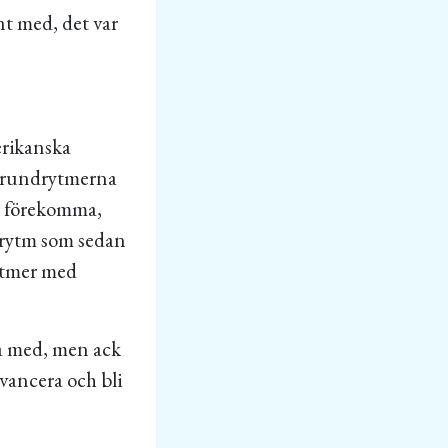
ånt med, det var
erikanska
 grundrytmerna
r förekomma,
 rytm som sedan
rytmer med
nga med, men ack
avancera och bli