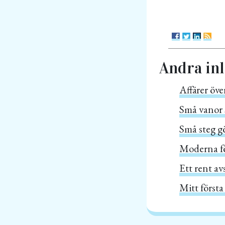
Andra in
Affärer öve
Små vanor 
Små steg gör
Moderna fön
Ett rent av
Mitt första