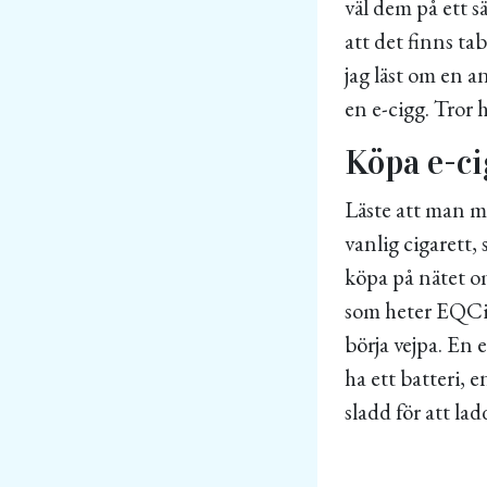
väl dem på ett s
att det finns t
jag läst om en a
en e-cigg. Tror h
Köpa e-ci
Läste att man m
vanlig cigarett, 
köpa på nätet om
som heter EQCig
börja vejpa. En 
ha ett batteri, 
sladd för att la