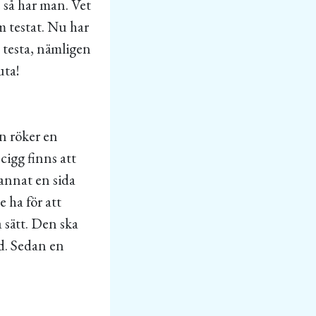
e så har man. Vet
m testat. Nu har
t testa, nämligen
uta!
n röker en
-cigg finns att
 annat en sida
 ha för att
a sätt. Den ska
od. Sedan en