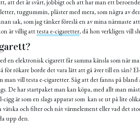
ätt, att det är svårt, jobbigt och att har man ett beroend
abletter, tuggummin, plåster med mera, som några av de
nnan sak, som jag tänker föreslå en av mina närmaste at
on är villig att
testa e-cigaretter
, då hon verkligen vill sl
garett?
ed en elektronisk cigarett får samma känsla som när ma
så för rökare borde det vara lätt att gå äver till en sån? El
 man vill testa e-cigaretter. Såg att det fanns på bland
s. De har startpaket man kan köpa, med allt man måste
el-cigg är som en slags apparat som kan se ut på lite olik
en vätska och filter och nåt värmelement eller vad det st
dda upp den.