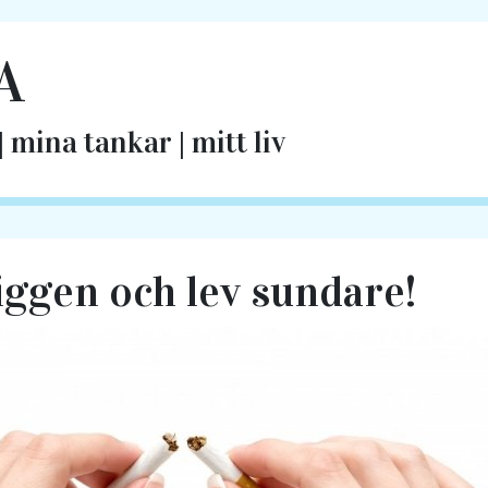
A
 mina tankar | mitt liv
iggen och lev sundare!