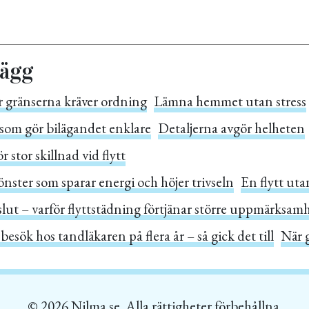
lägg
r gränserna kräver ordning
Lämna hemmet utan stress
som gör bilägandet enklare
Detaljerna avgör helheten
 stor skillnad vid flytt
ster som sparar energi och höjer trivseln
En flytt ut
slut – varför flyttstädning förtjänar större uppmärksam
 besök hos tandläkaren på flera år – så gick det till
När g
© 2026 Nilma.se. Alla rättigheter förbehållna.