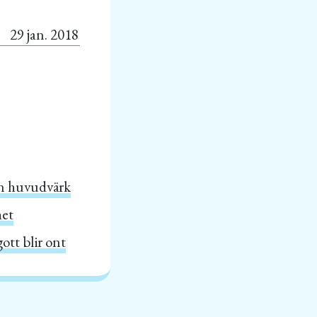
29 jan. 2018
an huvudvärk
het
ott blir ont