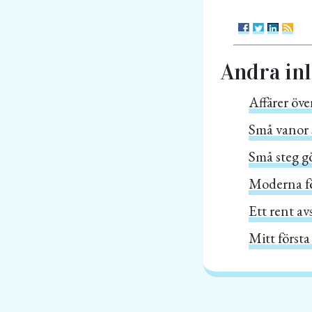
Andra in
Affärer öve
Små vanor 
Små steg gör
Moderna fön
Ett rent av
Mitt första